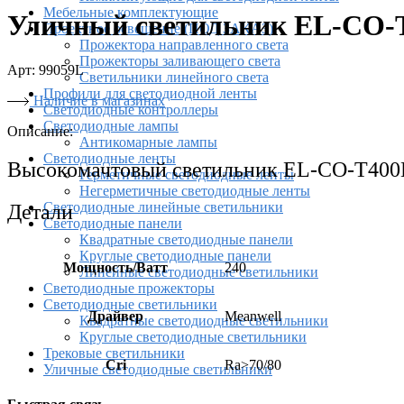
Мебельные комплектующие
Уличный светильник EL-CO-
Проектное освещение (ПОД ЗАКАЗ)
Прожектора направленного света
Прожекторы заливающего света
Арт: 99059L
Светильники линейного света
Профили для светодиодной ленты
Наличие в магазинах
Светодиодные контроллеры
Светодиодные лампы
Описание:
Антикомарные лампы
Светодиодные ленты
Высокомачтовый светильник EL-CO-T400
Гермeтичные светодиодные ленты
Негерметичные светодиодные ленты
Светодиодные линейные светильники
Детали
Светодиодные панели
Квадратные светодиодные панели
Круглые светодиодные панели
Мощность/Ватт
240
Линейные светодиодные светильники
Светодиодные прожекторы
Светодиодные светильники
Драйвер
Meanwell
Квадратные светодиодные светильники
Круглые светодиодные светильники
Трековые светильники
Cri
Ra>70/80
Уличные светодиодные светильники