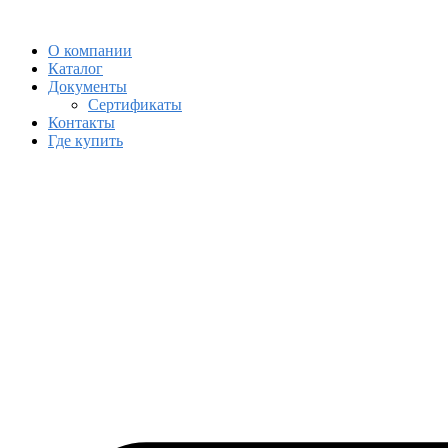
Skip
Skip
to
to
О компании
navigation
content
Каталог
Документы
Сертификаты
Контакты
Где купить