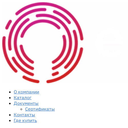
Skip
Skip
to
to
navigation
content
О компании
Каталог
Документы
Сертификаты
Контакты
Где купить