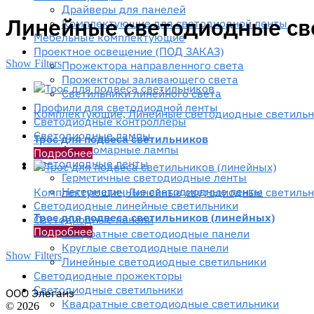
Драйверы для панелей
Линейные светодиодные св
Комплектующие для светодиодной ленты
Мебельные комплектующие
Проектное освещение (ПОД ЗАКАЗ)
Show Filters
Прожектора направленного света
Прожекторы заливающего света
Светильники линейного света
Профили для светодиодной ленты
Комплектующие, Линейные светодиодные светиль
Светодиодные контроллеры
Светодиодные лампы
Трос для подвеса светильников
Антикомарные лампы
Подробнее
Светодиодные ленты
Гермeтичные светодиодные ленты
Негерметичные светодиодные ленты
Комплектующие, Линейные светодиодные светиль
Светодиодные линейные светильники
Трос для подвеса светильников (линейных)
Светодиодные панели
Подробнее
Квадратные светодиодные панели
Круглые светодиодные панели
Show Filters
Линейные светодиодные светильники
Светодиодные прожекторы
Светодиодные светильники
ООО Элеганз
Квадратные светодиодные светильники
© 2026