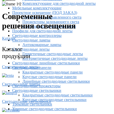
Комплектующие для светодиодной ленты
Мебельные комплектующие
Проектное освещение (ПОД ЗАКАЗ)
Современные
Прожектора направленного света
Прожекторы заливающего света
решения освещения
Светильники линейного света
Профили для светодиодной ленты
Светодиодные контроллеры
Каталог
Светодиодные лампы
Антикомарные лампы
Каталог
Светодиодные ленты
Гермeтичные светодиодные ленты
продукции
Негерметичные светодиодные ленты
Светодиодные линейные светильники
Светодиодные ленты
Светодиодные панели
Квадратные светодиодные панели
Круглые светодиодные панели
Линейные светодиодные светильники
Светодиодные лампы
Светодиодные прожекторы
Светодиодные светильники
Квадратные светодиодные светильники
Круглые светодиодные светильники
Светодиодные светильники
Трековые светильники
Уличные светодиодные светильники