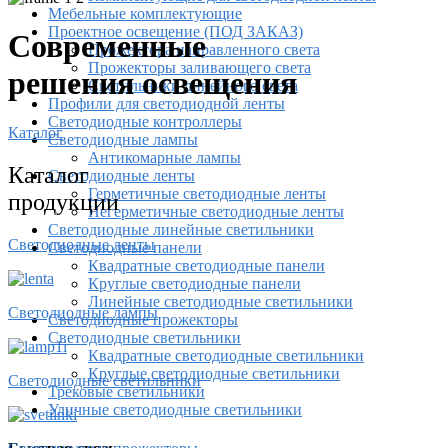
Мебельные комплектующие
Проектное освещение (ПОД ЗАКАЗ)
Современные
Прожектора направленного света
Прожекторы заливающего света
решения освещения
Светильники линейного света
Профили для светодиодной ленты
Светодиодные контроллеры
Каталог
Светодиодные лампы
Антикомарные лампы
Каталог
Светодиодные ленты
Гермeтичные светодиодные ленты
продукции
Негерметичные светодиодные ленты
Светодиодные линейные светильники
Светодиодные ленты
Светодиодные панели
Квадратные светодиодные панели
Круглые светодиодные панели
Линейные светодиодные светильники
Светодиодные лампы
Светодиодные прожекторы
Светодиодные светильники
Квадратные светодиодные светильники
Круглые светодиодные светильники
Светодиодные светильники
Трековые светильники
Уличные светодиодные светильники