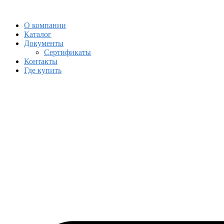
Skip
Skip
to
to
О компании
navigation
content
Каталог
Документы
Сертификаты
Контакты
Где купить