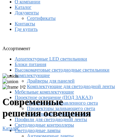
О компании
Каталог
Документы
Сертификаты
Контакты
Где купить
Ассортимент
Архитектурные LED светильники
Блоки питания
Высокомачтовые светодиодные светильники
Комплектующие
Драйверы для панелей
Комплектующие для светодиодной ленты
Мебельные комплектующие
Проектное освещение (ПОД ЗАКАЗ)
Современные
Прожектора направленного света
Прожекторы заливающего света
решения освещения
Светильники линейного света
Профили для светодиодной ленты
Светодиодные контроллеры
Каталог
Светодиодные лампы
Антикомарные лампы