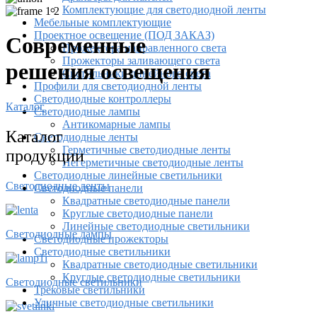
Комплектующие для светодиодной ленты
Мебельные комплектующие
Проектное освещение (ПОД ЗАКАЗ)
Современные
Прожектора направленного света
Прожекторы заливающего света
решения освещения
Светильники линейного света
Профили для светодиодной ленты
Светодиодные контроллеры
Каталог
Светодиодные лампы
Антикомарные лампы
Каталог
Светодиодные ленты
Гермeтичные светодиодные ленты
продукции
Негерметичные светодиодные ленты
Светодиодные линейные светильники
Светодиодные ленты
Светодиодные панели
Квадратные светодиодные панели
Круглые светодиодные панели
Линейные светодиодные светильники
Светодиодные лампы
Светодиодные прожекторы
Светодиодные светильники
Квадратные светодиодные светильники
Круглые светодиодные светильники
Светодиодные светильники
Трековые светильники
Уличные светодиодные светильники